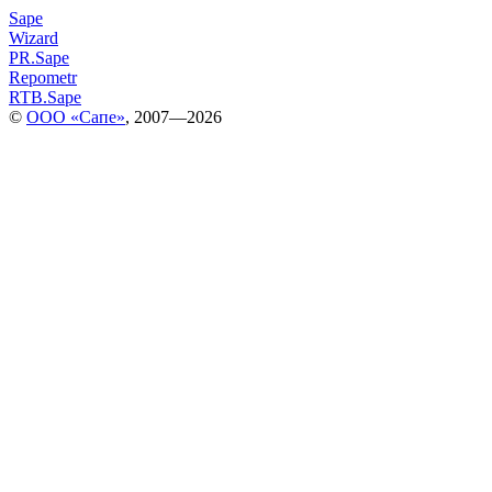
Sape
Wizard
PR.Sape
Repometr
RTB.Sape
©
ООО «Сапе»
, 2007—2026