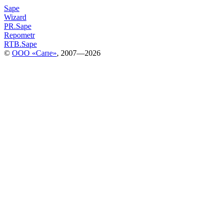
Sape
Wizard
PR.Sape
Repometr
RTB.Sape
©
ООО «Сапе»
, 2007—2026