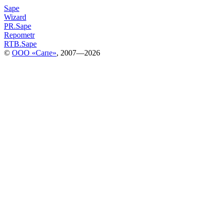
Sape
Wizard
PR.Sape
Repometr
RTB.Sape
©
ООО «Сапе»
, 2007—2026